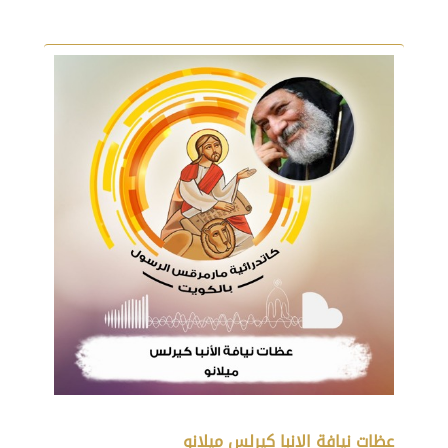
عظات نيافة الانبا كيرلس ميلانو