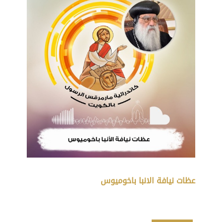
عظات نيافة الانبا باخوميوس