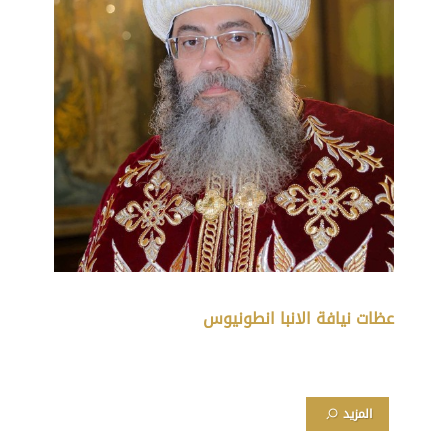
عظات نيافة الانبا انطونيوس
المزيد