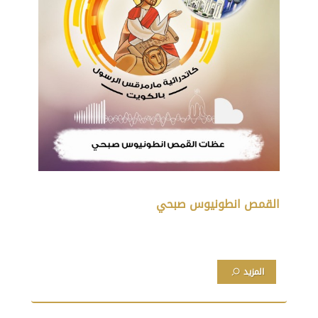
القمص انطونيوس صبحي
المزيد