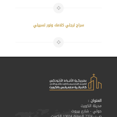
سراج لرجلي كلامك ونور لسبيلي
العنوان :
مدينة الكويت
حولي - شارع بيروت
ص.ب.2324 الصفاة 13024 الكويت