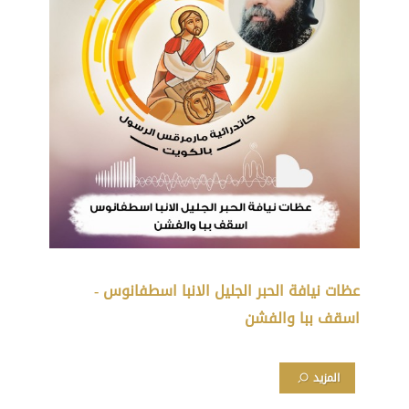
عظات نيافة الحبر الجليل الانبا اسطفانوس -
اسقف ببا والفشن
المزيد