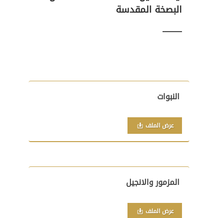
البصخة المقدسة
النبوات
عرض الملف
المزمور والانجيل
عرض الملف