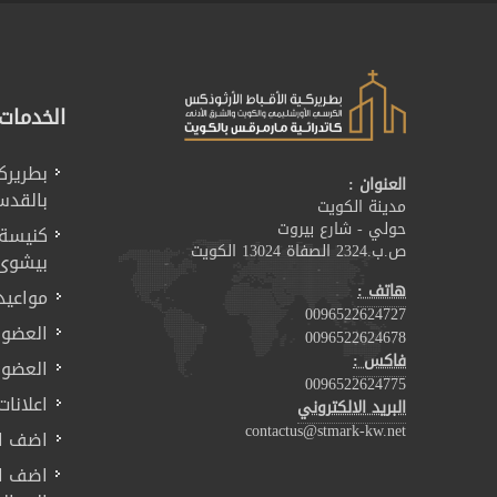
الخدمات
بطريرك
العنوان :
بالقد
مدينة الكويت
حولي - شارع بيروت
كنيسة ا
ص.ب.2324 الصفاة 13024 الكويت
بيشوى 
هاتف :
مواعيد
0096522624727
العضوي
0096522624678
فاكس :
العضوي
0096522624775
اعلانات
البريد الالكتروني
contactus@stmark-kw.net
اضف اع
اضف اس