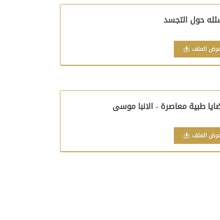
ئله حول التجسد
رض الملف
ايا طبية معاصرة - الانبا موسى
رض الملف