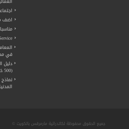
العمالي
اجتماع
اضف م
مناسبا
Service
المعام
في مصر
دليل ا
(500 خدمة)
نماذج 
المدني
جميع الحقوق محفوظة لكاتدرائية مارمرقس بالكويت ©