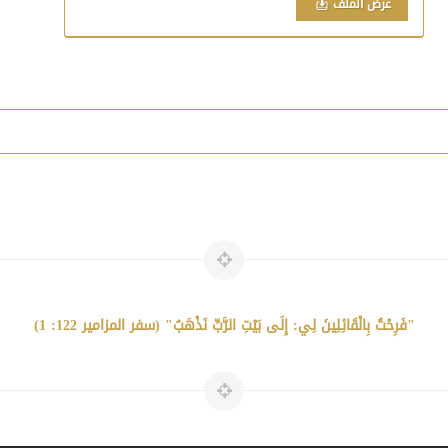
عرض الملف
"فَرِحْتُ بِالْقَائِلِينَ لِي: إِلَى بَيْتِ الرَّبِّ نَذْهَبُ" (سفر المزامير 122: 1)