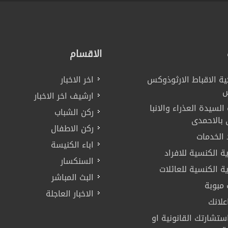
الاقسام
ية الاقباط الارثوذوكس
اخر الاخبار
س
ارشيف اخر الاخبار
لسيدة العذراء والانبا
ركن الشباب
بالاحمدى
ركن الاطفال
 الخدمات
اباء الكنيسة
ة الكنسية للافراد
السنكسار
ة الكنسية للعائلات
البث المباشر
 مبوبة
الاخبار العاجلة
لانك
تشارتك القانونية او