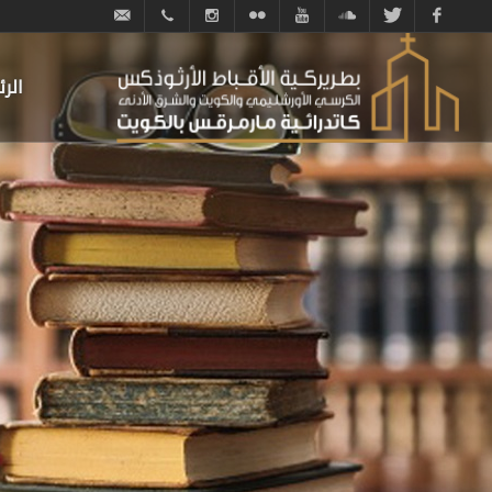
فيس
تويتر
ساوند
يوتيوب
فليكر
انستجرام
0096522624727
contactus@stmark-
بوك
كلاود
kw.net
الر