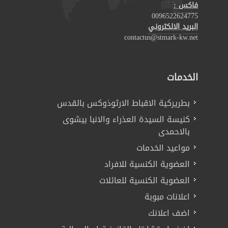
فاكس :
0096522624775
البريد الالكتروني
contactus@stmark-kw.net
الخدمات
بطريركية الاقباط الارثوذوكس بالقدس
كنيسة السيدة العذراء والانبا بيشوى
بالاحمدى
مواعيد الخدمات
العضوية الكنسية للافراد
العضوية الكنسية للعائلات
اعلانات مبوبة
اضف اعلانك