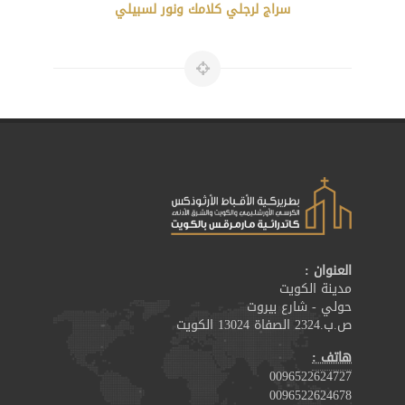
سراج لرجلي كلامك ونور لسبيلي
العنوان :
مدينة الكويت
حولي - شارع بيروت
ص.ب.2324 الصفاة 13024 الكويت
هاتف :
0096522624727
0096522624678