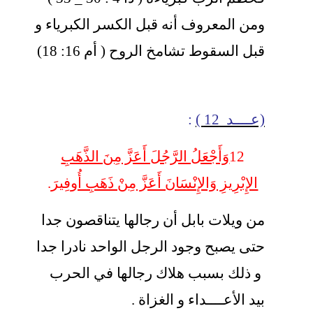
ومن المعروف أنه قبل الكسر الكبرياء و
قبل السقوط تشامخ الروح ( أم 16: 18)
(عــــد 12 )
:
12
وَأَجْعَلُ الرَّجُلَ أَعَزَّ مِنَ الذَّهَبِ
الإِبْرِيزِ وَالإِنْسَانَ أَعَزَّ مِنْ ذَهَبِ أُوفِير
َ.
من ويلات بابل أن رجالها يتناقصون جدا
حتى يصبح وجود الرجل الواحد نادرا جدا
و ذلك بسبب هلاك رجالها في الحرب
بيد الأعــــداء و الغزاة .