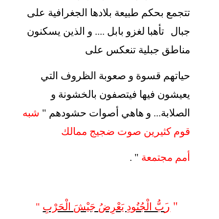
تتجمع بحكم طبيعة بلادها الجغرافية على
جبال
تأهبا لغزو بابل .... و الذين يسكنون
مناطق جبلية تنعكس على
حياتهم قسوة و صعوبة الظروف التي
يعيشون فيها فيتصفون بالخشونة و
الصلابة... و هاهي أصوات حشودهم "
شبه
قوم كثيرين صوت ضجيج ممالك
أمم مجتمعة
" .
"
ر
َبُّ الْجُنُودِ يَعْرِضُ جَيْشَ الْحَرْبِ
"