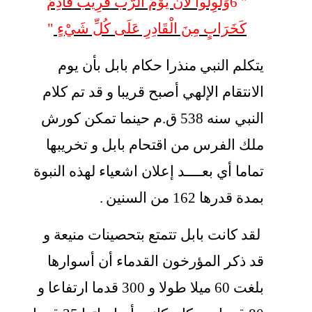
"
6
وَلْوِلُوا لأَنَّ يَوْمَ الرَّبِّ قَرِيبٌ قَادِمٌ
كَخَرَابٍ مِنَ الْقَادِرِ عَلَى كُلِّ شَيْءٍ
"
يتكلم النبي منذرا حكام بابل بأن يوم
الانتقام الإلهي أصبح قريبا و قد تم كلام
النبي سنه 538 ق.م حينما تمكن كورش
ملك الفرس من اقتحام بابل و تخريبها
تماما أي بعــــد إعلان اشعياء لهذه النبوة
بمدة قدرها 162 من السنين
.
لقد كانت بابل تتمتع بتحصينات منيعة و
قد ذكر المؤرخون القدماء أن أسوارها
بلغت 60 ميلا طولا و 300 قدما ارتفاعا و