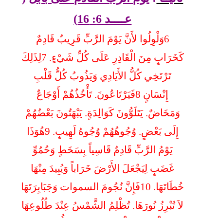
عــــد 6: 16)
6
وَلْوِلُوا لأَنَّ يَوْمَ الرَّبِّ قَرِيبٌ قَادِمٌ
كَخَرَابٍ مِنَ الْقَادِرِ عَلَى كُلِّ شَيْءٍ. 7لِذَلِكَ
تَرْتَخِي كُلُّ الأَيَادِي وَيَذُوبُ كُلُّ قَلْبِ
إِنْسَانٍ 8فَيَرْتَاعُونَ. تَأْخُذُهُمْ أَوْجَاعٌ
وَمَخَاضٌ. يَتَلَوُّونَ كَوَالِدَةٍ. يَبْهَتُونَ بَعْضُهُمْ
إِلَى بَعْضٍ. وُجُوهُهُمْ وُجُوهُ لَهِيبٍ.
9
هُوَذَا
يَوْمُ الرَّبِّ قَادِمٌ قَاسِياً بِسَخَطٍ وَحُمُوِّ
غَضَبٍ لِيَجْعَلَ الأَرْضَ خَرَاباً وَيُبِيدَ مِنْهَا
خُطَاتَهَا. 10فَإِنَّ نُجُومَ السموات وَجَبَابِرَتَهَا
لاَ تُبْرِزُ نُورَهَا. تُظْلِمُ الشَّمْسُ عِنْدَ طُلُوعِهَا