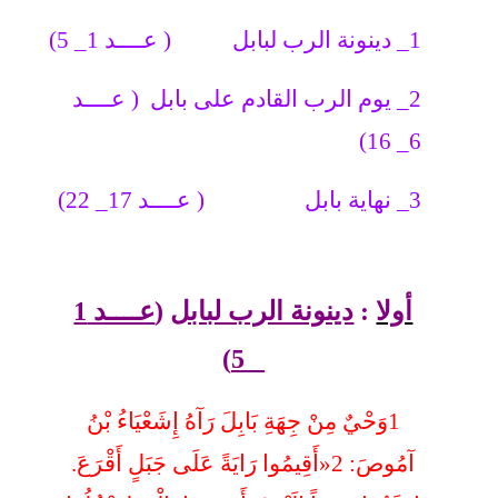
1_ دينونة الرب لبابل ( عــــد 1_ 5)
2_ يوم الرب القادم على بابل ( عــــد
6_ 16)
3_ نهاية بابل ( عــــد 17_ 22)
أولا
:
دينونة الرب لبابل
(
عــــد 1
)
_ 5
1
وَحْيٌ مِنْ جِهَةِ بَابِلَ رَآهُ إِشَعْيَاءُ بْنُ
آمُوصَ:
2
«أَقِيمُوا رَايَةً عَلَى جَبَلٍ أَقْرَعَ.