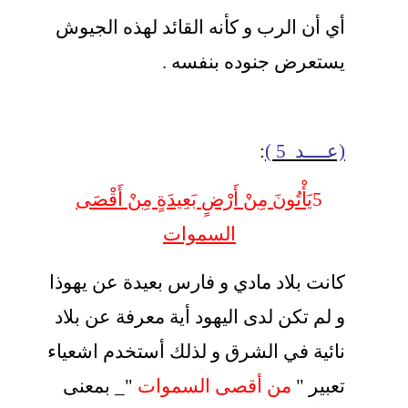
أي أن الرب و كأنه القائد لهذه الجيوش
يستعرض جنوده بنفسه .
(عــــد 5 )
:
5
يَأْتُونَ مِنْ أَرْضٍ بَعِيدَةٍ مِنْ أَقْصَى
السموات
كانت بلاد مادي و فارس بعيدة عن يهوذا
و لم تكن لدى اليهود أية معرفة عن بلاد
نائية في الشرق و لذلك أستخدم اشعياء
تعبير "
من أقصى السموات
"_ بمعنى