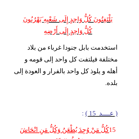
يَلْتَفِتُونَ كُلُّ وَاحِدٍ إِلَى شَعْبِهِ َيَهْرُبُونَ
كُلُّ وَاحِدٍ إِلَى أَرْضِهِ
استخدمت بابل جنودا غرباء من بلاد
مختلفة فيلتفت كل واحد إلى قومه و
أهله و يلوذ كل واحد بالفرار و العودة إلى
بلده.
( عــــد 15 )
:
15
كُلُّ مَنْ وُجِدَ يُطْعَنُ وَكُلُّ مَنِ انْحَاشَ