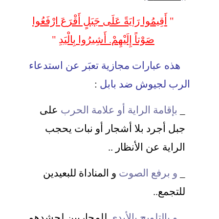
"
أَقِيمُوا رَايَةً عَلَى جَبَلٍ أَقْرَعَ ارْفَعُوا
صَوْتاً إِلَيْهِمْ. أَشِيرُوا بِالْيَدِ
"
هذه عبارات مجازية تعبَر عن استدعاء
الرب لجيوش ضد بابل
:
_
بإقامة الراية أو علامة الحرب
على
جبل أجرد بلا أشجار أو نبات يحجب
الراية
عن الأنظار ..
_
و برفع الصوت
و المناداة للبعيدين
للتجمع..
_
و بالتلويح بالأيدي
للمحاربين لحشدهم