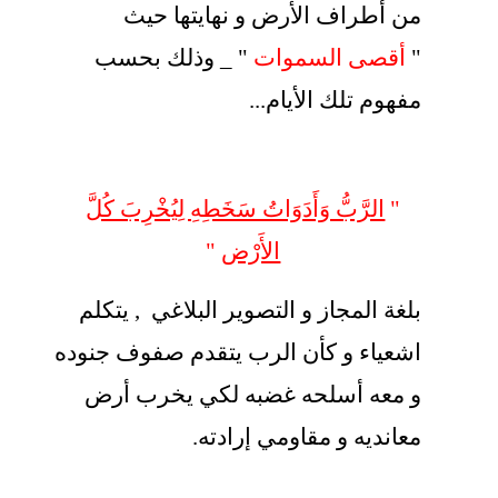
من أطراف الأرض و نهايتها حيث
"
أقصى السموات
" _ وذلك بحسب
مفهوم تلك الأيام...
"
الرَّبُّ وَأَدَوَاتُ سَخَطِهِ لِيُخْرِبَ كُلَّ
الأَرْض
"
بلغة المجاز و التصوير البلاغي , يتكلم
اشعياء و كأن الرب يتقدم صفوف جنوده
و معه أسلحه غضبه لكي يخرب أرض
معانديه و مقاومي إرادته.