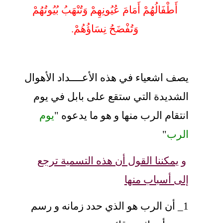
أَطْفَالُهُمْ أَمَامَ عُيُونِهِمْ وَتُنْهَبُ بُيُوتُهُمْ
وَتُفْضَحُ نِسَاؤُهُمْ.
يصف اشعياء في هذه الأعــــداد الأهوال
الشديدة التي ستقع على بابل في يوم
انتقام الرب منها و هو ما يدعوه "
يوم
الرب
"
و
يمكننا القول أن هذه التسمية ترجع
إلى أسباب منها
1_ أن الرب هو الذي حدد زمانه و رسم