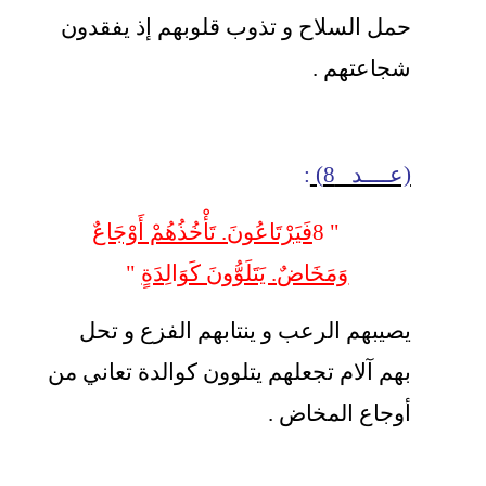
حمل السلاح و تذوب قلوبهم إذ يفقدون
شجاعتهم .
(عــــد 8)
:
" 8
فَيَرْتَاعُونَ. تَأْخُذُهُمْ أَوْجَاعٌ
وَمَخَاضٌ. يَتَلَوُّونَ كَوَالِدَة
ٍ "
يصيبهم الرعب و ينتابهم الفزع و تحل
بهم آلام تجعلهم يتلوون كوالدة تعاني من
أوجاع المخاض .