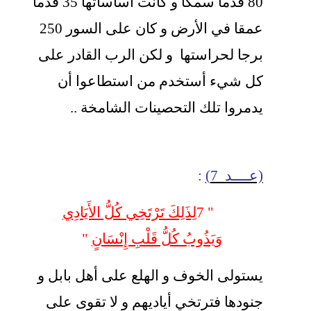
80 قدما سمكا و كانت أساساتها 35 قدما
عمقا في الأرض و كان على السور 250
برجا لحراستها و لكن الرب القادر على
كل شيء أستخدم من استطاعوا أن
يدمروا تلك التحصينات الشامخة ..
(عــــد 7)
:
" 7
لِذَلِكَ تَرْتَخِي كُلُّ الأَيَادِي
وَيَذُوبُ كُلُّ قَلْبِ إِنْسَانٍ
"
يستولى الخوف و الهلع على أهل بابل و
جنودها فترتخي أياديهم و لا تقوى على