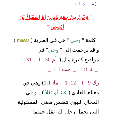
(عــــد 1 )
:
"
وَحْيٌ مِنْ جِهَةِ بَابِلَ رَآهُ إِشَعْيَاءُ بْنُ
آمُوصَ
"
كلمة "
وحي
" هي في العبرية (
massa
)
و قد ترجمت إلى "
وحي
" في
مواضع
كثيرة مثل
(
أم 30 : 1
,
31: 1
_
نا 1: 1 _ حب 1:1 _
زك 9 : 1 , 12: 1 _ ملا 1:1
) وهي في
معناها العادي (
عبئا أو ثقلا
) _ و في
المجال النبوي تتضمن معنى
المسئولية
التي يحمل رجل الله ثقل حملها