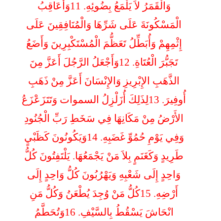
وَالْقَمَرُ لاَ يَلْمَعُ بِضُوئِهِ. 11وَأُعَاقِبُ
الْمَسْكُونَةَ عَلَى شَرِّهَا وَالْمُنَافِقِينَ عَلَى
إِثْمِهِمْ وَأُبَطِّلُ تَعَظُّمَ الْمُسْتَكْبِرِينَ وَأَضَعُ
تَجَبُّرَ الْعُتَاةِ. 12وَأَجْعَلُ الرَّجُلَ أَعَزَّ مِنَ
الذَّهَبِ الإِبْرِيزِ وَالإِنْسَانَ أَعَزَّ مِنْ ذَهَبِ
أُوفِيرَ. 13لِذَلِكَ أُزَلْزِلُ السموات وَتَتَزَعْزَعُ
الأَرْضُ مِنْ مَكَانِهَا فِي سَخَطِ رَبِّ الْجُنُودِ
وَفِي يَوْمِ حُمُوِّ غَضَبِهِ. 14وَيَكُونُونَ كَظَبْيٍ
طَرِيدٍ وَكَغَنَمٍ بِلاَ مَنْ يَجْمَعُهَا. يَلْتَفِتُونَ كُلُّ
وَاحِدٍ إِلَى شَعْبِهِ وَيَهْرُبُونَ كُلُّ وَاحِدٍ إِلَى
أَرْضِهِ. 15كُلُّ مَنْ وُجِدَ يُطْعَنُ وَكُلُّ مَنِ
انْحَاشَ يَسْقُطُ بِالسَّيْفِ. 16وَتُحَطَّمُ