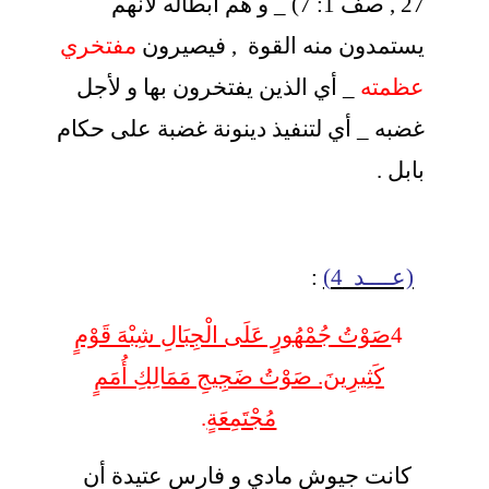
27 , صف 1: 7) _ و هم أبطاله لأنهم
يستمدون منه القوة , فيصيرون
مفتخري
عظمته
_ أي الذين يفتخرون بها و لأجل
غضبه _ أي لتنفيذ دينونة غضبة على حكام
بابل .
(عــــد 4)
:
4
صَوْتُ جُمْهُورٍ عَلَى الْجِبَالِ شِبْهَ قَوْمٍ
كَثِيرِينَ. صَوْتُ ضَجِيجِ مَمَالِكِ أُمَمٍ
مُجْتَمِعَةٍ
.
كانت جيوش مادي و فارس عتيدة أن