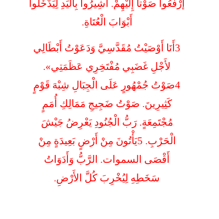
إرْفَعُوا صَوْتاً إِلَيْهِمْ. أَشِيرُوا بِالْيَدِ لِيَدْخُلُوا
أَبْوَابَ الْعُتَاةِ.
3أَنَا أَوْصَيْتُ مُقَدَّسِيَّ وَدَعَوْتُ أَبْطَالِي
لأَجْلِ غَضَبِي مُفْتَخِرِي عَظَمَتِي».
4صَوْتُ جُمْهُورٍ عَلَى الْجِبَالِ شِبْهَ قَوْمٍ
كَثِيرِينَ. صَوْتُ ضَجِيجِ مَمَالِكِ أُمَمٍ
مُجْتَمِعَةٍ. رَبُّ الْجُنُودِ يَعْرِضُ جَيْشَ
الْحَرْبِ. 5يَأْتُونَ مِنْ أَرْضٍ بَعِيدَةٍ مِنْ
أَقْصَى السموات. الرَّبُّ وَأَدَوَاتُ
سَخَطِهِ لِيُخْرِبَ كُلَّ الأَرْضِ.