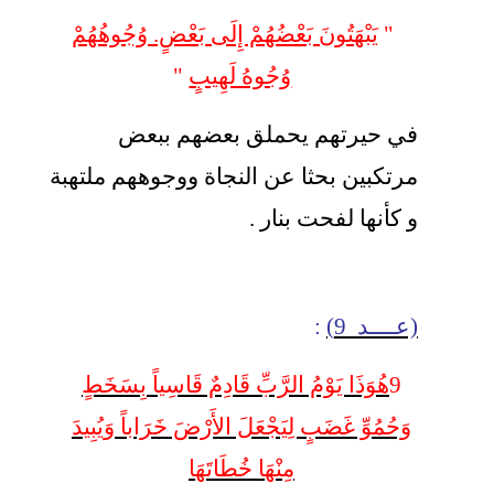
"
يَبْهَتُونَ بَعْضُهُمْ إِلَى بَعْضٍ. وُجُوهُهُمْ
وُجُوهُ لَهِيبٍ
"
في حيرتهم يحملق بعضهم ببعض
مرتكبين بحثا عن النجاة ووجوههم ملتهبة
و كأنها لفحت بنار .
(عــــد 9)
:
9
هُوَذَا يَوْمُ الرَّبِّ قَادِمٌ قَاسِياً بِسَخَطٍ
وَحُمُوِّ غَضَبٍ لِيَجْعَلَ الأَرْضَ خَرَاباً وَيُبِيدَ
مِنْهَا خُطَاتَهَا