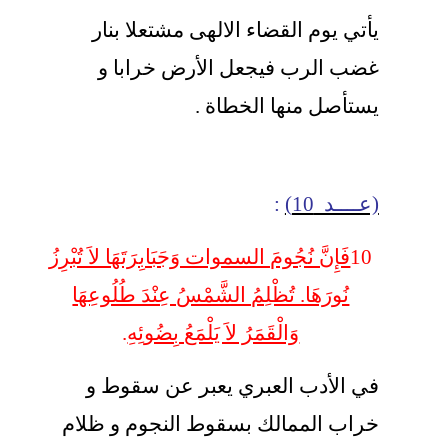
يأتي يوم القضاء الالهى مشتعلا بنار
غضب الرب فيجعل الأرض خرابا و
يستأصل منها الخطاة .
(عــــد 10)
:
10
فَإِنَّ نُجُومَ السموات وَجَبَابِرَتَهَا لاَ تُبْرِزُ
نُورَهَا. تُظْلِمُ الشَّمْسُ عِنْدَ طُلُوعِهَا
وَالْقَمَرُ لاَ يَلْمَعُ بِضُوئِه
ِ.
في الأدب العبري يعبر عن سقوط و
خراب الممالك بسقوط النجوم و ظلام