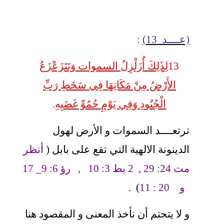
(عــــد 13)
:
13
لِذَلِكَ أُزَلْزِلُ السموات وَتَتَزَعْزَعُ
الأَرْضُ مِنْ مَكَانِهَا فِي سَخَطِ رَبِّ
الْجُنُودِ وَفِي يَوْمِ حُمُوِّ غَضَبِهِ
.
ترتعــــد السموات و الأرض لهول
الدينونة الالهية التي تقع على بابل (
أنظر
مت 24: 29 , 2 بط 3: 10 , رؤ 6: 9_ 17
و 20 : 11
) .
و لا يتحتم أن نأخذ المعنى و المقصود هنا