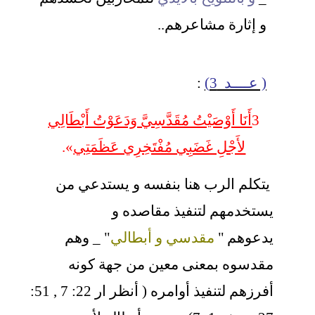
و إثارة مشاعرهم..
( عــــد 3)
:
3
أَنَا أَوْصَيْتُ مُقَدَّسِيَّ وَدَعَوْتُ أَبْطَالِي
لأَجْلِ غَضَبِي مُفْتَخِرِي عَظَمَتِي
».
يتكلم الرب هنا بنفسه و يستدعي من
يستخدمهم لتنفيذ مقاصده و
يدعوهم
"
مقدسي
و أبطالي
" _ وهم
مقدسوه بمعنى معين من جهة كونه
أفرزهم لتنفيذ أوامره ( أنظر ار 22: 7 , 51: