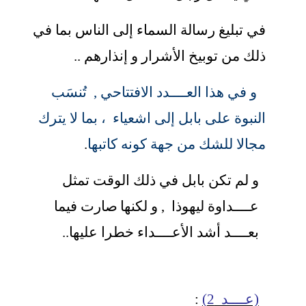
في تبليغ رسالة السماء إلى الناس بما في
ذلك من توبيخ الأشرار و إنذارهم ..
و في هذا العــــدد الافتتاحي , تُنسَب
النبوة على بابل إلى اشعياء ، بما لا يترك
مجالا للشك من جهة كونه كاتبها
.
و لم تكن بابل في ذلك الوقت تمثل
عــــداوة ليهوذا , و لكنها
صارت فيما
بعــــد أشد الأعــــداء خطرا عليها..
(عــــد 2)
: