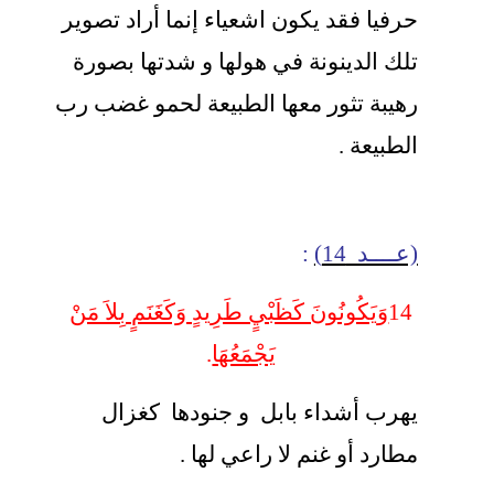
حرفيا فقد يكون اشعياء إنما أراد تصوير
تلك الدينونة في هولها و شدتها بصورة
رهيبة تثور معها الطبيعة لحمو غضب رب
الطبيعة .
(عــــد 14)
:
14
وَيَكُونُونَ كَظَبْيٍ طَرِيدٍ وَكَغَنَمٍ بِلاَ مَنْ
يَجْمَعُهَا
.
يهرب أشداء بابل و جنودها كغزال
مطارد أو غنم لا راعي لها .