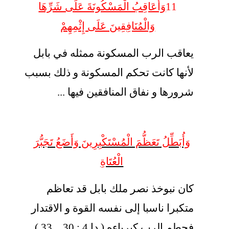
11
وَأُعَاقِبُ الْمَسْكُونَةَ عَلَى شَرِّهَا
وَالْمُنَافِقِينَ عَلَى إِثْمِهِمْ
يعاقب الرب المسكونة ممثله في بابل
لأنها كانت تحكم المسكونة و ذلك بسبب
شرورها و نفاق المنافقين فيها ...
وَأُبَطِّلُ تَعَظُّمَ الْمُسْتَكْبِرِينَ وَأَضَعُ تَجَبُّرَ
الْعُتَاةِ
كان نبوخذ نصر ملك بابل قد تعاظم
متكبرا ناسبا إلى نفسه القوة و الاقتدار
فحطم الرب كبرياءه ( دا 4 : 30 _ 33 )