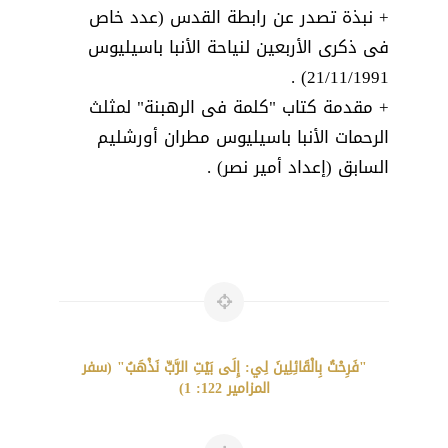
+ نبذة تصدر عن رابطة القدس (عدد خاص
فى ذكرى الأربعين لنياحة الأنبا باسيليوس
21/11/1991) .
+ مقدمة كتاب "كلمة فى الرهبنة" لمثلث
الرحمات الأنبا باسيليوس مطران أورشليم
السابق (إعداد أمير نصر) .
"فَرِحْتُ بِالْقَائِلِينَ لِي: إِلَى بَيْتِ الرَّبِّ نَذْهَبُ" (سفر
المزامير 122: 1)