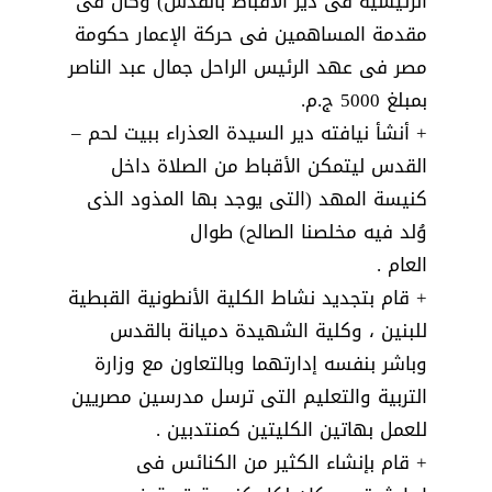
الرئيسية فى دير الاقباط بالقدس) وكان فى
مقدمة المساهمين فى حركة الإعمار حكومة
مصر فى عهد الرئيس الراحل جمال عبد الناصر
بمبلغ 5000 ج.م.
+ أنشأ نيافته دير السيدة العذراء ببيت لحم –
القدس ليتمكن الأقباط من الصلاة داخل
كنيسة المهد (التى يوجد بها المذود الذى
وُلد فيه مخلصنا الصالح) طوال
العام .
+ قام بتجديد نشاط الكلية الأنطونية القبطية
للبنين ، وكلية الشهيدة دميانة بالقدس
وباشر بنفسه إدارتهما وبالتعاون مع وزارة
التربية والتعليم التى ترسل مدرسين مصريين
للعمل بهاتين الكليتين كمنتدبين .
+ قام بإنشاء الكثير من الكنائس فى