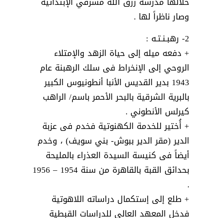
خلالها مدرسة رزق الله مشرقي الإبتدائية
وصار ناظراً لها .
2- رهبـنـتـه :
+ دفعه ميله إلى حياة الزهد والإمتلاء
الروحي إلى الإنخراط فى سلك الرهبنة عام
1943 بدير القديس الأنبا أنطونيوس الكبير
بالبرية الشرقية بالبحر الأحمر باسم/ الراهب
كيرلس الأنطوني .
+ أُختير للخدمة الكهنوتية فخدم فى عزبة
الدير (مقر الدير ببوش- بني سويف) ، وخدم
أيضاً فى كنيسة السيدة العذراء بالمليحة
بحدائق القبة بالقاهرة من سنة 1954 – 1956
.
+ طلع إلى إستكمال دراساته اللاهوتية
فدخل المعهد العالي للدراسات القبطية