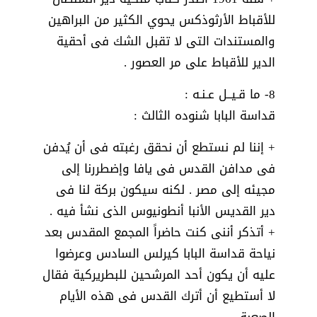
للأقباط الأرثوذكس يحوي الكثير من البراهين
والمستندات التى لا تقبل الشك فى أحقية
الدير للأقباط على مر العصور .
8- ما قـيــل عـنـه :
قداسة البابا شنوده الثالث :
+ إننا لم نستطع أن نحقق رغبته فى أن يُدفن
فى مدافن القدس فى يافا وإضطررنا إلى
مجيئه إلى مصر . لكنه سيكون بركة لنا فى
دير القديس الأنبا أنطونيوس الذى نشأ فيه .
+ أتذكر أننى كنت حاضراً المجمع المقدس بعد
نياحة قداسة البابا كيرلس السادس وعرضوا
عليه أن يكون أحد المرشحين للبطريركية فقال
لا أستطيع أن أترك القدس فى هذه الأيام