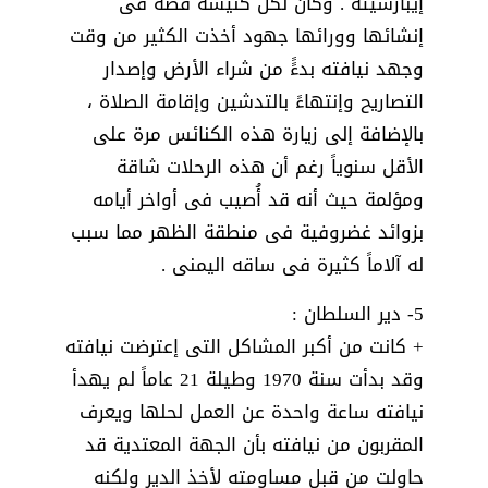
إيبارشيته . وكان لكل كنيسة قصة فى
إنشائها وورائها جهود أخذت الكثير من وقت
وجهد نيافته بدءًً من شراء الأرض وإصدار
التصاريح وإنتهاءً بالتدشين وإقامة الصلاة ،
بالإضافة إلى زيارة هذه الكنائس مرة على
الأقل سنوياً رغم أن هذه الرحلات شاقة
ومؤلمة حيث أنه قد أُصيب فى أواخر أيامه
بزوائد غضروفية فى منطقة الظهر مما سبب
له آلاماً كثيرة فى ساقه اليمنى .
5- دير السلطان :
+ كانت من أكبر المشاكل التى إعترضت نيافته
وقد بدأت سنة 1970 وطيلة 21 عاماً لم يهدأ
نيافته ساعة واحدة عن العمل لحلها ويعرف
المقربون من نيافته بأن الجهة المعتدية قد
حاولت من قبل مساومته لأخذ الدير ولكنه