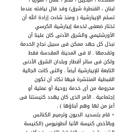
لبنان ، القنطرة شرق) وقد قال نيافته عندما
تسلم الإيبارشية ( ومنذ شاءت إرادة الله أن
تختار ضعفى لخدمة إيبارشية الكرسي
الأورشليمي والشرق الأدنى كان علينا أن
نبذل كل جهد ممكن فى سبيل نجاح الخدمة
وتقدمها . لا فى المدينة المقدسة فقط
ولكن فى سائر أقطار وبلدان الشرق الأدنى
التابعة للإيبارشية أيضاً . والتى كانت الجالية
القبطية المنتشرة فيها تكاد أن تكون
محرومة من أى خدمة روحية أو عملية أو
إجتماعية . الأمر الذى كان يهدد كنيستنا فى
أعز من لها وهم أبناؤها ) .
+ قام بتسديد الديون وترميم الكنائس
وبالأخص كنيسة الأنبا أنطونيوس (الكنيسة