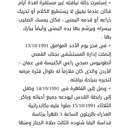
+ إستمرت حالة نيافته غير مستقرة لعدة أيام
فكان عندما يفيق لا يستطيع الكلام أو تحريك
ذراعه أو قدمه اليمنى ، فكان يمسك الصليب
بيسراه ويرشم بها يده اليمنى وأيضاً يبارك
بها .
+ فى فجر يوم الأحد الموافق 13/10/1991
إتصلت إدارة المستشفى بجناب القمص
أنطونيوس صبحي راعي الكنيسة فى عـَمان –
الأردن والذى كان ملازماً له طوال فترة مرضه
لتخبره بنياحة نيافته .
+ وصل إلى القاهرة فى 14/10/1991 ونـُقل
إلى رابطة القدس ليودعه جميع أحبائه وباكر
الثلاثاء 15/10/1991 صلوا عليه بكاتدرائية
العذراء بالزيتون الساعة 3 ظهراً برئاسة
قداسة البابا شنوده الثالث صلاة الجناز ومنها