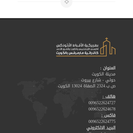
العنوان :
مدينة الكويت
حولي - شارع بيروت
ص.ب.2324 الصفاة 13024 الكويت
هاتف :
0096522624727
0096522624678
فاكس :
0096522624775
البريد الالكتروني