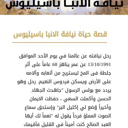
قصة حياة نيافة الانبا باسيليوس
رحل نيافته عن عالمنا في يوم الأحد الموافق
13/10/1991 عن عمر يناهز 68 عاماً على أثر
جلطة فى المخ ليستريح من أتعابه وآلامه
على الأرض ويسكن فردوس النعيم. رحل وهو
يردد مع بولس الرسول "جاهدت الجهاد
الحسن وأكملت السعي ، حفظت الايمان
وأخيراً وُضع لي إكليل البر" وإستحق سماع
الصوت المملؤ فرحاً يقول له "نعماً لك أيها
العبد الصالح كنت أميناً فى القليل فأقيمك