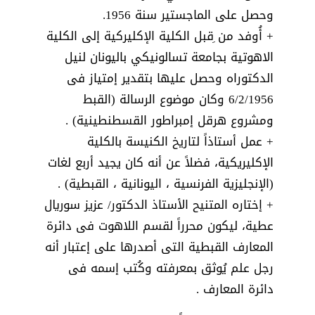
وحصل على الماجستير سنة 1956.
+ أُوفد من ِقبل الكلية الإكليركية إلى الكلية
الاهوتية بجامعة تسالونيكي باليونان لنيل
الدكتوراه وحصل عليها بتقدير إمتياز فى
6/2/1956 وكان موضوع الرسالة (القبط
ومشروع هرقل إمبراطور القسطنطينية) .
+ عمل أستاذاً لتاريخ الكنيسة بالكلية
الإكليريكية، فضلاً عن أنه كان يجيد أربع لغات
(الإنجليزية الفرنسية ، اليونانية ، القبطية) .
+ إختاره المتنيح الأستاذ الدكتور/ عزيز سوريال
عطية، ليكون محرراً لقسم اللاهوت فى دائرة
المعارف القبطية التى أصدرها على إعتبار أنه
رجل علم يُوثق بمعرفته وكُتب إسمه فى
دائرة المعارف .