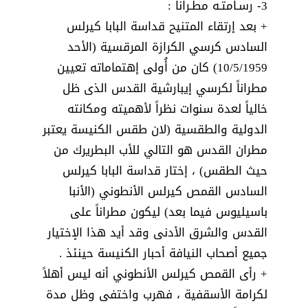
3- رسـامتـه مطـراناً :
+ بعد إرتقاء المتنيح قداسة البابا كيرلس
السادس كرسي الكرازة المرقسية (الأحد
10/5/1959) كان من أُولى إهتماماته تعيين
مطراناً لكرسي إيبارشية القدس الذى ظل
خالياً لعدة سنوات نظراً لأهميته ومكانته
الدولية والطقسية (لان طقس الكنيسة يعتبر
مطران القدس هو التالي للأب البطريرك من
حيث الطقس) ، إختار قداسة البابا كيرلس
السادس القمص كيرلس الأنطوني (الأنبا
باسيليوس فيما بعد) ليكون مطراناً على
القدس والشرق الأدنى وقد أيد هذا الإختيار
جميع أصحاب النيافة أحبار الكنيسة حينئذ .
+ رأى القمص كيرلس الأنطوني أنه ليس أهلاً
لكرامة الأسقفية ، فهرب واختفى وظل مدة