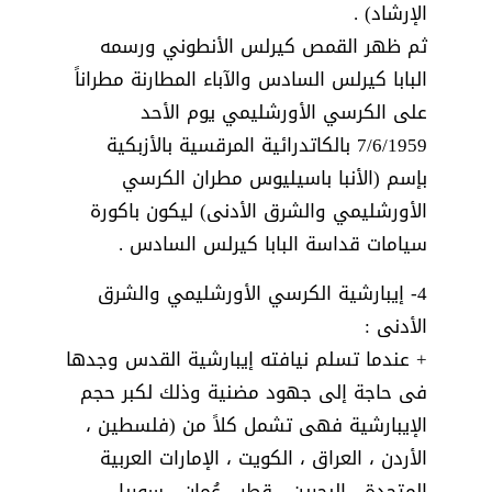
الإرشاد) .
ثم ظهر القمص كيرلس الأنطوني ورسمه
البابا كيرلس السادس والآباء المطارنة مطراناً
على الكرسي الأورشليمي يوم الأحد
7/6/1959 بالكاتدرائية المرقسية بالأزبكية
بإسم (الأنبا باسيليوس مطران الكرسي
الأورشليمي والشرق الأدنى) ليكون باكورة
سيامات قداسة البابا كيرلس السادس .
4- إيبارشية الكرسي الأورشليمي والشرق
الأدنى :
+ عندما تسلم نيافته إيبارشية القدس وجدها
فى حاجة إلى جهود مضنية وذلك لكبر حجم
الإيبارشية فهى تشمل كلاً من (فلسطين ،
الأردن ، العراق ، الكويت ، الإمارات العربية
المتحدة ، البحرين ، قطر ، عُمان ، سوريا ،