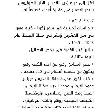
نـُقل إلى ديره (دير القديس الأنبا انطونيوس –
بالبحر الاحمر) فى مقبرة أُعدت خصيصاً له .
7- مـؤلـفــاتـه :
+ دراسات تحليلية فى سفر زكريا - كتبه وهو
فى سن العشرين وُنشر فى مجلة اليقظة عام
1943 – 1945 .
+ البراهين القوية فى دحض الأضاليل
البروتستانتية .
+ عصر المجامع وهو من أهم الكتب وهو
يتكون من خمسة أقسام فى 220 صفحة .
+ كتب أخرى عديدة منها القديس كيرلس
عمود الإيمان، عمود الدين صخرة الإيمان،
القبط وقت الفتح الإسلامي، أرثوذكسية
الكنيسة القبطية (وهو باللغة اليونانية) .
+ سنة 1961 أصدر كتاب ملكية دير السلطان