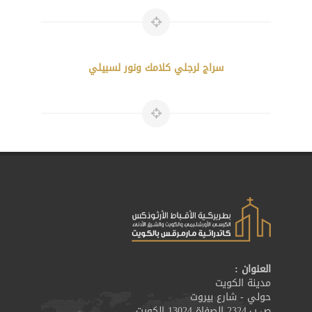
سراج لرجلي كلامك ونور لسبيلي
العنوان :
مدينة الكويت
حولي - شارع بيروت
ص.ب.2324 الصفاة 13024 الكويت