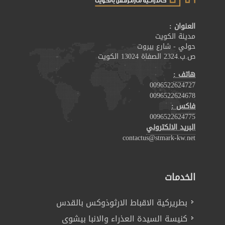
العنوان :
مدينة الكويت
حولي - شارع بيروت
ص.ب.2324 الصفاة 13024 الكويت
هاتف :
0096522624727
0096522624678
فاكس :
0096522624775
البريد الالكتروني
contactus@stmark-kw.net
الخدمات
بطريركية الاقباط الارثوذوكس بالقدس
كنيسة السيدة العذراء والانبا بيشوى