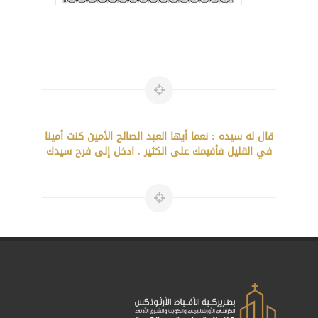
قال له سيده : نعما أيها العبد الصالح الأمين كنت أمينا
في القليل فأقيمك على الكثير . ادخل إلى فرح سيدك