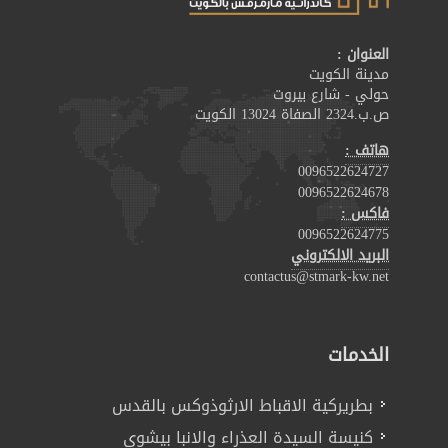
العنوان :
مدينة الكويت
حولي - شارع بيروت
ص.ب.2324 الصفاة 13024 الكويت
هاتف :
0096522624727
0096522624678
فاكس :
0096522624775
البريد الالكتروني
contactus@stmark-kw.net
الخدمات
بطريركية الاقباط الارثوذوكس بالقدس
كنيسة السيدة العذراء والانبا بيشوى