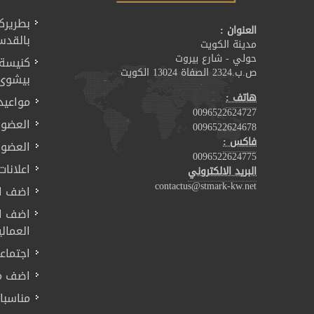
بطريرك
العنوان :
بالقد
مدينة الكويت
حولي - شارع بيروت
كنيسة ا
ص.ب.2324 الصفاة 13024 الكويت
بيشوى 
هاتف :
مواعيد
0096522624727
العضوي
0096522624678
فاكس :
العضوي
0096522624775
اعلانات
البريد الالكتروني
contactus@stmark-kw.net
اضف اع
اضف اس
العمالي
اجتماع
اضف م
مناسبا