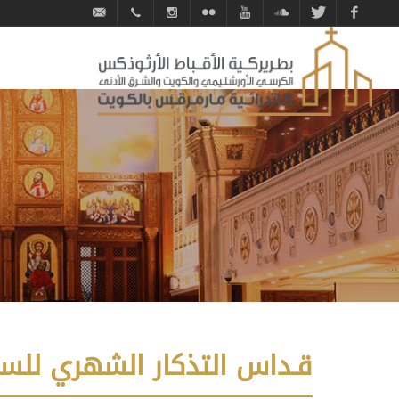
فيس
تويتر
ساوند
يوتيوب
فليكر
انستجرام
0096522624727
contactus@stmark-
بوك
كلاود
kw.net
قـداس التذكار الشهري للسيـ