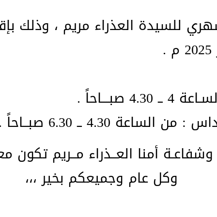
شهري للسيدة العذراء مريم ، وذلك بإ
4. صبـــاحاً .
عة 4.30 ــ 6.30 صبــاحاً .
 وشفاعـة أمنا العــذراء مــريم تكون معـ
​و​كل عام وجميعكم بخير ،،،