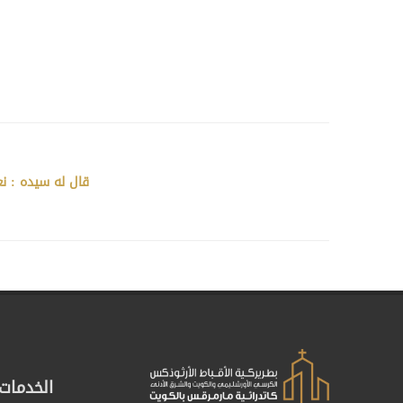
قال له سيده : نع
الخدمات