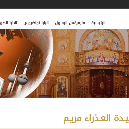
الرئيسية
مارمرقس الرسول
البابا تواضروس
الانبا انط
دة العـذراء مريـم