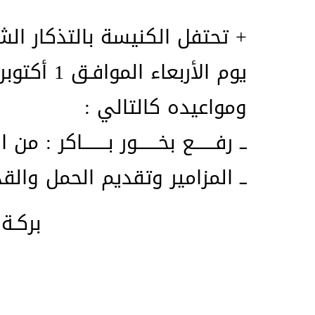
+ تحتفل الكنيسة بالتذكار ال
يوم الأربعاء الموافـق 1 أكتوبر 2025 م .
ومواعيده كالتالي :
ــ رفــــــع بخــــــور بـــــــاكر : من السـاعة 4 ــ 30
ــ المزامير وتقديم الحمل والقداس : من السا
بركـة