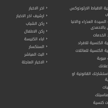
ية الاقباط الارثوذوكس
اخر الاخبار
س
ارشيف اخر الاخبار
لسيدة العذراء والانبا
ركن الشباب
بالاحمدى
ركن الاطفال
 الخدمات
اباء الكنيسة
ة الكنسية للافراد
السنكسار
ة الكنسية للعائلات
البث المباشر
 مبوبة
الاخبار العاجلة
لانك
تشارتك القانونية او
ة
يات
ناسبتك
ت كنسية